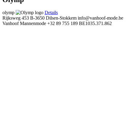
olymp
Details
Rijksweg 453
B-3650 Dilsen-Stokkem
info@vanhoof-mode.be
Vanhoof Mannenmode
+32 89 755 189
BE1035.371.862